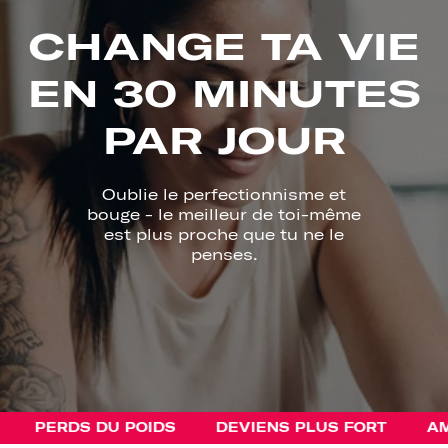
CHANGE TA VIE
EN 30 MINUTES
PAR JOUR
Oublie le perfectionnisme et
bouge - le meilleur de toi-même
est plus proche que tu ne le
penses.
PERDS DU POIDS
DEVIENS PLUS FORT
AMÉL