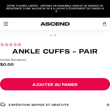
PASSER AU
OFFRE À DURÉE LIMITÉE : OBTENEZ UN ENSEMBLE GRATUIT DE BANDES DE
CONTENU
RÉSISTANCE D’UNE VALEUR DE 50 $ À L’ACHAT D’ÉQUIPEMENT DE CARDIO 🎁
Ouvrir
une
Panie
session
PASSER AUX
INFORMATIONS
0
PRODUITS
ANKLE CUFFS - PAIR
Acheter Maintenant
Prix
$0.00
habituel
AJOUTER AU PANIER
EXPÉDITION RAPIDE ET GRATUITE